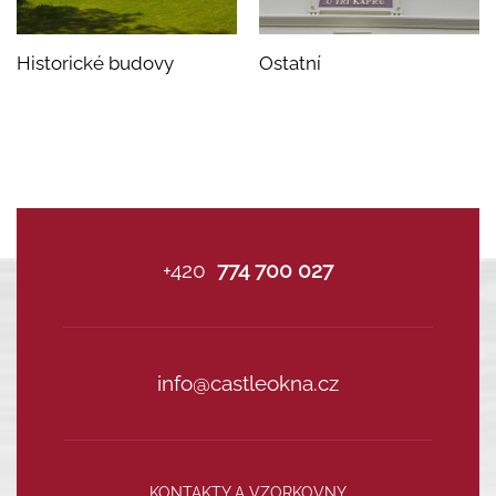
Historické budovy
Ostatní
+420
774 700 027
info@castleokna.cz
KONTAKTY A VZORKOVNY