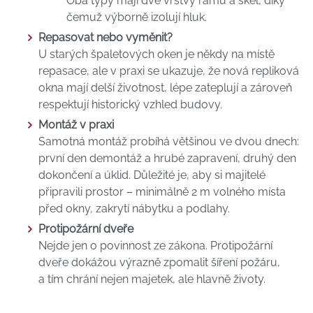
Oba typy mají dvě vrstvy rámů a skel, díky
čemuž výborně izolují hluk.
Repasovat nebo vyměnit?
U starých špaletových oken je někdy na místě
repasace, ale v praxi se ukazuje, že nová repliková
okna mají delší životnost, lépe zateplují a zároveň
respektují historický vzhled budovy.
Montáž v praxi
Samotná montáž probíhá většinou ve dvou dnech:
první den demontáž a hrubé zapravení, druhý den
dokončení a úklid. Důležité je, aby si majitelé
připravili prostor – minimálně 2 m volného místa
před okny, zakrytí nábytku a podlahy.
Protipožární dveře
Nejde jen o povinnost ze zákona. Protipožární
dveře dokážou výrazně zpomalit šíření požáru,
a tím chrání nejen majetek, ale hlavně životy.