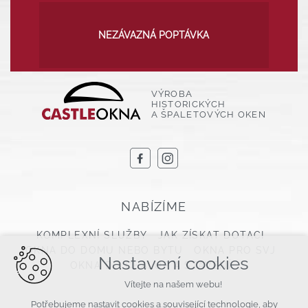
NEZÁVAZNÁ POPTÁVKA
VÝROBA
HISTORICKÝCH
A ŠPALETOVÝCH OKEN
NABÍZÍME
KOMPLEXNÍ SLUŽBY
JAK ZÍSKAT DOTACI
OKNA DO DOMU NEBO BYTU
OKNA PRO SVJ
Nastavení cookies
OKNA DO CHALUP A STAVENÍ
Vítejte na našem webu!
Potřebujeme nastavit cookies a související technologie, aby