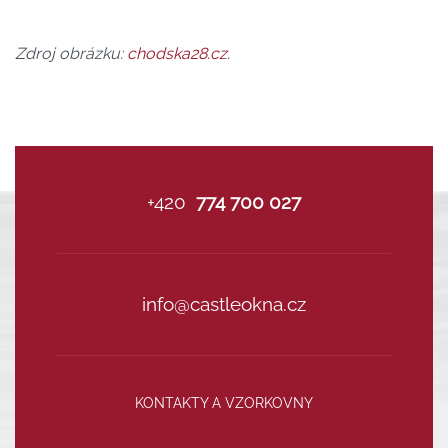
Zdroj obrázku:
chodska28.cz
.
+420
774 700 027
info@castleokna.cz
KONTAKTY A VZORKOVNY