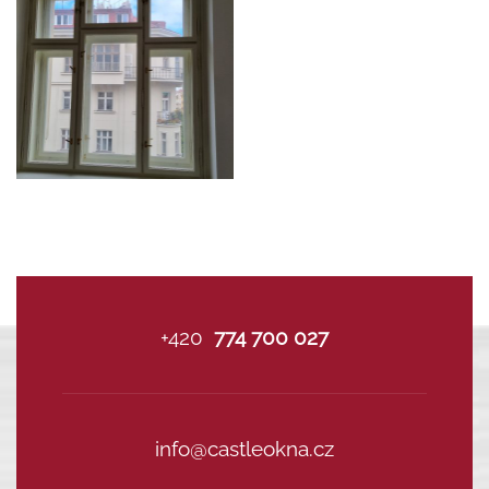
+420
774 700 027
info@castleokna.cz