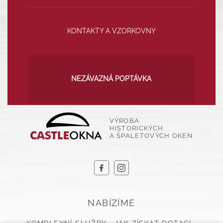
KONTAKTY A VZORKOVNY
NEZÁVAZNÁ POPTÁVKA
VÝROBA
HISTORICKÝCH
A ŠPALETOVÝCH OKEN
NABÍZÍME