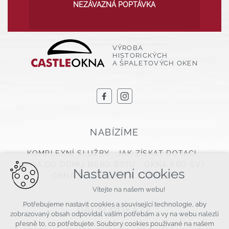
NEZÁVAZNÁ POPTÁVKA
VÝROBA
HISTORICKÝCH
A ŠPALETOVÝCH OKEN
NABÍZÍME
KOMPLEXNÍ SLUŽBY
JAK ZÍSKAT DOTACI
OKNA DO DOMU NEBO BYTU
OKNA PRO SVJ
Nastavení cookies
OKNA DO CHALUP A STAVENÍ
Vítejte na našem webu!
Potřebujeme nastavit cookies a související technologie, aby
DALŠÍ ODKAZY
zobrazovaný obsah odpovídal vašim potřebám a vy na webu nalezli
přesně to, co potřebujete. Soubory cookies používané na našem