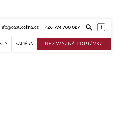
+420
774 700 027
info@castleokna.cz
KTY
KARIÉRA
NEZÁVAZNÁ POPTÁVKA