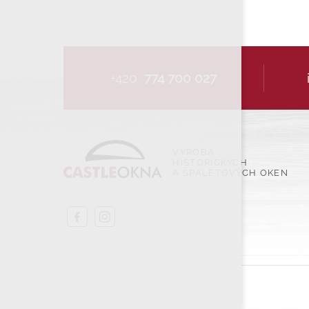
+420
774 700 027
VÝROBA
HISTORICKÝCH
A ŠPALETOVÝCH OKEN