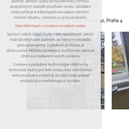
potřeb: zpětná vazba od návštěvníků formou
objednatel: soukromá osoba
analytických statistik používání webu, ukládání
udržení kontextu stránek (session):
rok realizace: 2024
nebo přístup k informacím na vašem zařízení,
případná přihlášení, volby jazyka, apod.
měření obsahu, reklama a vývoj produktů.
místo realizace:
Na Vrstvách 42, Praha 4
Volitelná cookies
Více informací o cookies na našem webu
analytická pro anonymizované
vyhodnocení návštěvnosti
Správci vašich údajů bude naše společnost, jakož i
naši důvěryhodní partneři, se kterými neustále
marketingová cookies (Google)
spolupracujeme. Vyjádření souhlasu je
Více informací o cookies na našem webu
dobrovolné. Můžete jej kdykoli zrušit nebo obnovit
změnou nastavení vašich cookies.
Cookies a podobné technologie dělíme na
Přijmout všechny cookies
technická: nutná pro běh webu, bez nichž nelze
web používat a volitelná. Do této části spadají
Odmítnout vše
analytická a marketingová cookies.