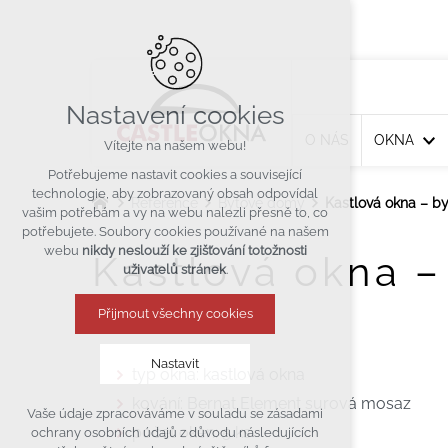
Nastavení cookies
O NÁS
OKNA
Vítejte na našem webu!
Potřebujeme nastavit cookies a související
technologie, aby zobrazovaný obsah odpovídal
Reference
Bytové domy
Kastlová okna – b
vašim potřebám a vy na webu nalezli přesně to, co
potřebujete. Soubory cookies používané na našem
webu
nikdy neslouží ke zjišťování totožnosti
Kastlová okna –
uživatelů stránek
.
Přijmout všechny cookies
Nastavit
typ okna: kastlová okna
kování: Bernat Element surová mosaz
Vaše údaje zpracováváme v souladu se zásadami
Technická cookies
počet oken: 5 ks
ochrany osobních údajů z důvodu následujících
nutná pro provozování webu