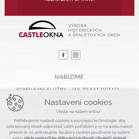
VÝROBA
HISTORICKÝCH
A ŠPALETOVÝCH OKEN
NABÍZÍME
KOMPLEXNÍ SLUŽBY
JAK ZÍSKAT DOTACI
OKNA DO DOMU NEBO BYTU
OKNA PRO SVJ
Nastavení cookies
OKNA DO CHALUP A STAVENÍ
Vítejte na našem webu!
Potřebujeme nastavit cookies a související technologie, aby
DALŠÍ ODKAZY
zobrazovaný obsah odpovídal vašim potřebám a vy na webu nalezli
přesně to, co potřebujete. Soubory cookies používané na našem
KE STAŽENÍ
ČASTÉ DOTAZY
SPOLUPRACUJEME
webu
nikdy neslouží ke zjišťování totožnosti uživatelů stránek
.