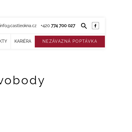
+420
774 700 027
info@castleokna.cz
KTY
KARIÉRA
NEZÁVAZNÁ POPTÁVKA
Svobody