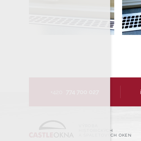
+420
774 700 027
VÝROBA
HISTORICKÝCH
A ŠPALETOVÝCH OKEN