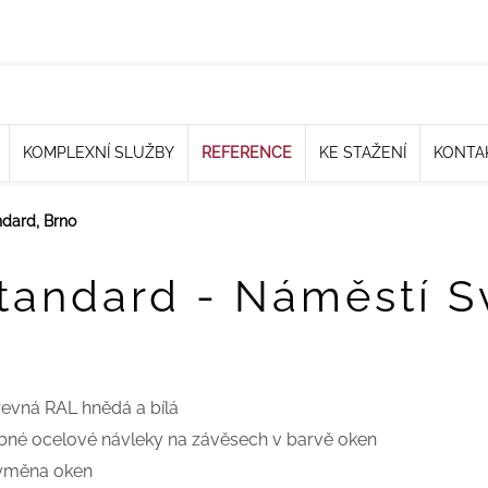
KOMPLEXNÍ SLUŽBY
REFERENCE
KE STAŽENÍ
KONTA
ndard, Brno
Standard - Náměstí 
revná RAL hnědá a bílá
obné ocelové návleky na závěsech v barvě oken
 výměna oken