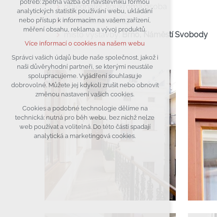
potřeb: zpětná vazba od návštěvníků formou
objednatel: soukromá osoba
analytických statistik používání webu, ukládání
udržení kontextu stránek (session):
rok realizace: 2013
nebo přístup k informacím na vašem zařízení,
případná přihlášení, volby jazyka, apod.
měření obsahu, reklama a vývoj produktů.
místo výstavby:
Brno, Náměstí Svobody
Volitelná cookies
Více informací o cookies na našem webu
analytická pro anonymizované
vyhodnocení návštěvnosti
Správci vašich údajů bude naše společnost, jakož i
naši důvěryhodní partneři, se kterými neustále
marketingová cookies (Google)
spolupracujeme. Vyjádření souhlasu je
Více informací o cookies na našem webu
dobrovolné. Můžete jej kdykoli zrušit nebo obnovit
změnou nastavení vašich cookies.
Cookies a podobné technologie dělíme na
Přijmout všechny cookies
technická: nutná pro běh webu, bez nichž nelze
web používat a volitelná. Do této části spadají
Odmítnout vše
analytická a marketingová cookies.