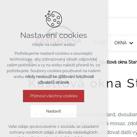
Nastavení cookies
O NÁS
OKNA
Vítejte na našem webu!
Potřebujeme nastavit cookies a související
technologie, aby zobrazovaný obsah odpovídal
Reference
Bytové domy
Kastlová okna Sta
vašim potřebám a vy na webu nalezli přesně to, co
potřebujete. Soubory cookies používané na našem
webu
nikdy neslouží ke zjišťování totožnosti
Kastlová okna 
uživatelů stránek
.
Přijmout všechny cookies
Nastavit
typ okna: kastlová okna Standard, dvouba
kování: Cobra Alt Wien leštěná mosaz, zd
Vaše údaje zpracováváme v souladu se zásadami
Technická cookies
počet oken: 15 ks, bude následovat další
ochrany osobních údajů z důvodu následujících
nutná pro provozování webu