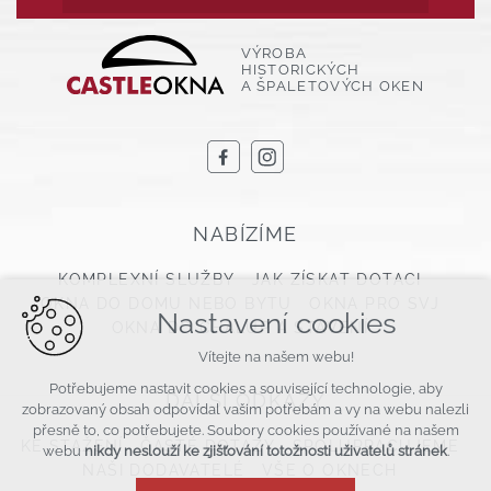
VÝROBA
HISTORICKÝCH
A ŠPALETOVÝCH OKEN
NABÍZÍME
KOMPLEXNÍ SLUŽBY
JAK ZÍSKAT DOTACI
OKNA DO DOMU NEBO BYTU
OKNA PRO SVJ
Nastavení cookies
OKNA DO CHALUP A STAVENÍ
Vítejte na našem webu!
Potřebujeme nastavit cookies a související technologie, aby
DALŠÍ ODKAZY
zobrazovaný obsah odpovídal vašim potřebám a vy na webu nalezli
přesně to, co potřebujete. Soubory cookies používané na našem
KE STAŽENÍ
ČASTÉ DOTAZY
SPOLUPRACUJEME
webu
nikdy neslouží ke zjišťování totožnosti uživatelů stránek
.
NAŠI DODAVATELÉ
VŠE O OKNECH