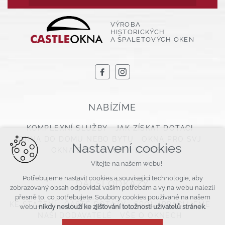
VÝROBA
HISTORICKÝCH
A ŠPALETOVÝCH OKEN
NABÍZÍME
KOMPLEXNÍ SLUŽBY
JAK ZÍSKAT DOTACI
OKNA DO DOMU NEBO BYTU
OKNA PRO SVJ
Nastavení cookies
OKNA DO CHALUP A STAVENÍ
Vítejte na našem webu!
Potřebujeme nastavit cookies a související technologie, aby
DALŠÍ ODKAZY
zobrazovaný obsah odpovídal vašim potřebám a vy na webu nalezli
přesně to, co potřebujete. Soubory cookies používané na našem
KE STAŽENÍ
ČASTÉ DOTAZY
SPOLUPRACUJEME
webu
nikdy neslouží ke zjišťování totožnosti uživatelů stránek
.
NAŠI DODAVATELÉ
VŠE O OKNECH