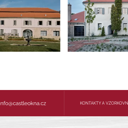
info@castleokna.cz
KONTAKTY A VZORKOV