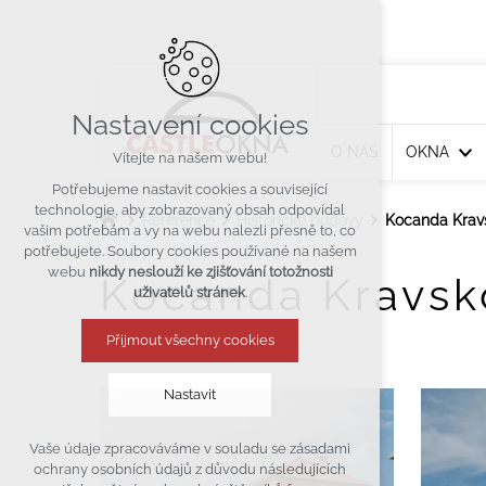
Nastavení cookies
O NÁS
OKNA
Vítejte na našem webu!
Potřebujeme nastavit cookies a související
technologie, aby zobrazovaný obsah odpovídal
Reference
Historické budovy
Kocanda Krav
vašim potřebám a vy na webu nalezli přesně to, co
potřebujete. Soubory cookies používané na našem
webu
nikdy neslouží ke zjišťování totožnosti
Kocanda Kravsk
uživatelů stránek
.
Přijmout všechny cookies
Nastavit
Vaše údaje zpracováváme v souladu se zásadami
Technická cookies
ochrany osobních údajů z důvodu následujících
nutná pro provozování webu