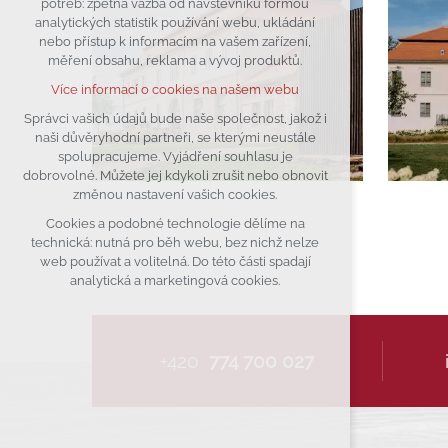
potřeb: zpětná vazba od návštěvníků formou
analytických statistik používání webu, ukládání
udržení kontextu stránek (session):
nebo přístup k informacím na vašem zařízení,
případná přihlášení, volby jazyka, apod.
měření obsahu, reklama a vývoj produktů.
Volitelná cookies
Více informací o cookies na našem webu
analytická pro anonymizované
vyhodnocení návštěvnosti
Správci vašich údajů bude naše společnost, jakož i
naši důvěryhodní partneři, se kterými neustále
marketingová cookies (Google)
spolupracujeme. Vyjádření souhlasu je
Více informací o cookies na našem webu
dobrovolné. Můžete jej kdykoli zrušit nebo obnovit
změnou nastavení vašich cookies.
Cookies a podobné technologie dělíme na
Přijmout všechny cookies
technická: nutná pro běh webu, bez nichž nelze
web používat a volitelná. Do této části spadají
Odmítnout vše
analytická a marketingová cookies.
+420
774 700 027