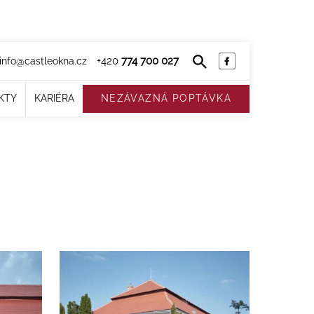
+420
774 700 027
info@castleokna.cz
KTY
KARIÉRA
NEZÁVAZNÁ POPTÁVKA